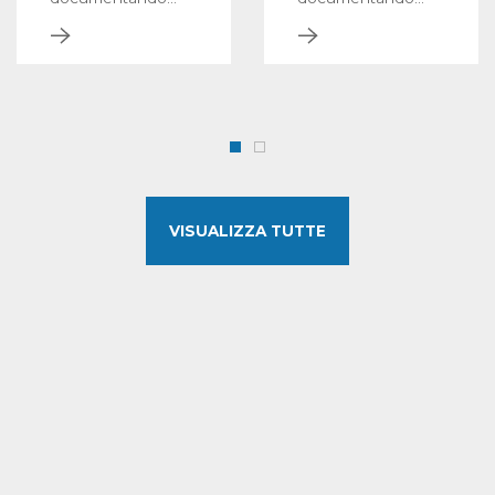
l’eventuale
l’eventuale
sussistenza di
sussistenza di
condotte illecite a
condotte illecite a
danno di una
danno di una
società, da
società, da
utilizzarsi in sede
utilizzarsi in sede
giudiziale o
giudiziale o
stragiudiziale.
stragiudiziale.
VISUALIZZA TUTTE