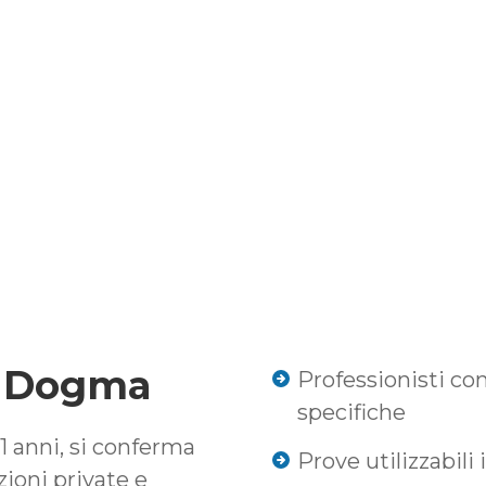
a Dogma
Professionisti co
specifiche
1 anni, si conferma
Prove utilizzabili 
zioni
private
e