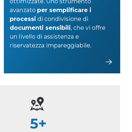
ottimizzate. Uno strumento
avanzato
per semplificare i
processi
di condivisione di
documenti sensibili
, che vi offre
un livello di assistenza e
riservatezza impareggiabile.
5+