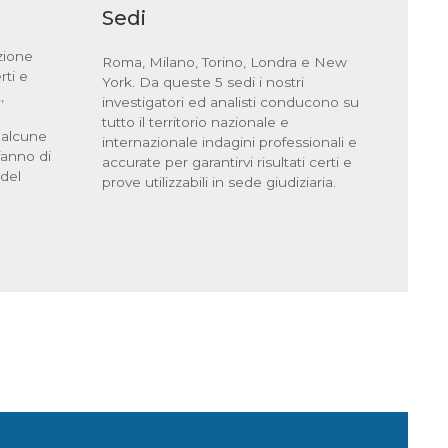
Sedi
zione
Roma, Milano, Torino, Londra e New
rti e
York. Da queste 5 sedi i nostri
,
investigatori ed analisti conducono su
tutto il territorio nazionale e
o alcune
internazionale indagini professionali e
fanno di
accurate per garantirvi risultati certi e
 del
prove utilizzabili in sede giudiziaria.