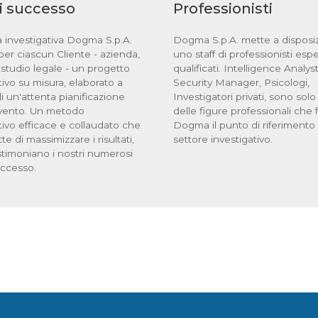
di successo
Professionisti
 investigativa Dogma S.p.A.
Dogma S.p.A. mette a disposi
per ciascun Cliente - azienda,
uno staff di professionisti espe
 studio legale - un progetto
qualificati. Intelligence Analyst
tivo su misura, elaborato a
Security Manager, Psicologi,
i un'attenta pianificazione
Investigatori privati, sono sol
ervento. Un metodo
delle figure professionali che 
tivo efficace e collaudato che
Dogma il punto di riferimento
te di massimizzare i risultati,
settore investigativo.
timoniano i nostri numerosi
uccesso.