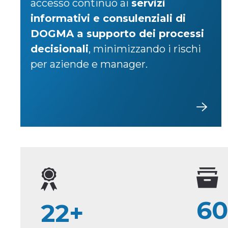
accesso continuo ai
servizi
informativi e consulenziali di
DOGMA a supporto dei processi
decisionali
, minimizzando i rischi
per aziende e manager.
60
22+