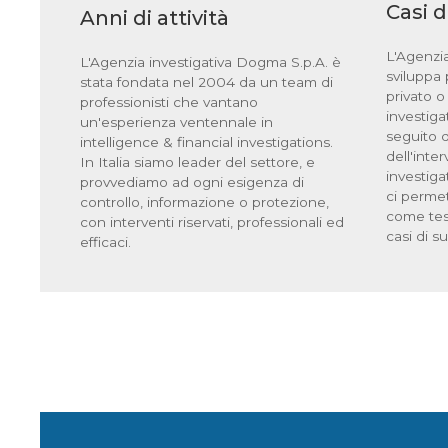
Casi 
Anni di attività
L'Agenzia
L'Agenzia investigativa Dogma S.p.A. è
sviluppa 
stata fondata nel 2004 da un team di
privato o
professionisti che vantano
investiga
un'esperienza ventennale in
seguito d
intelligence & financial investigations.
dell'int
In Italia siamo leader del settore, e
investiga
provvediamo ad ogni esigenza di
ci permet
controllo, informazione o protezione,
come tes
con interventi riservati, professionali ed
casi di s
efficaci.