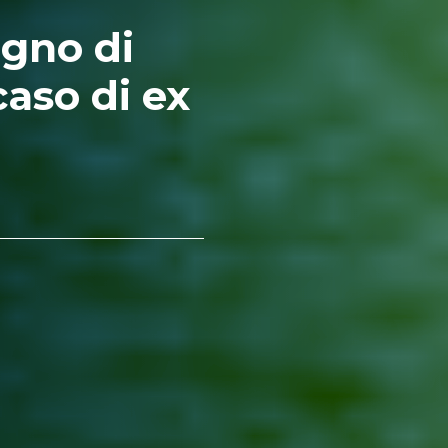
egno di
aso di ex