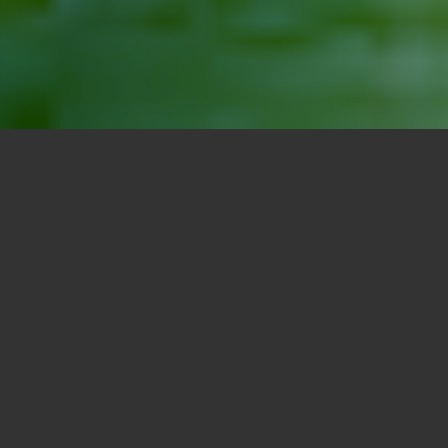
all'interno delle unioni di fatto i
imento.