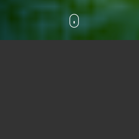
zione n.17195 dell’11 agosto 2011, distinguendo 
azione alla cessazione dell'assegno di manten