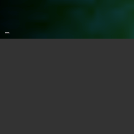
Innovativa sentenza della Corte di Cassa
rapporti di convivenza come giustific