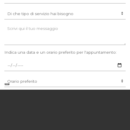
Indica una data e un orario preferito per l'appuntamento:
Confermo di aver letto
e la accetto
l'informativa
Tutti i campi sono obbligatori