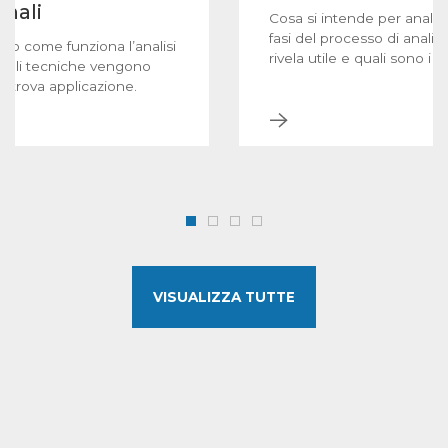
onali
Cosa si intende per analis
fasi del processo di anali
amo come funziona l’analisi
rivela utile e quali sono i lim
uali tecniche vengono
sti trova applicazione.
VISUALIZZA TUTTE