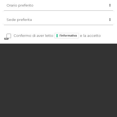
Confermo di aver letto
e la accetto
l'informativa
Tutti i campi sono obbligatori
INVIA RICHIESTA