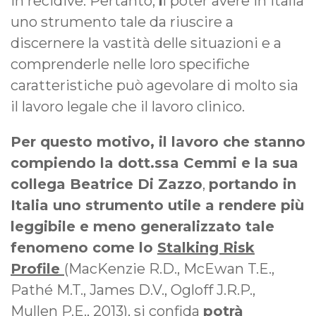
in recidive. Pertanto,
i
l poter avere in Italia
uno strumento tale da riuscire a
discernere la vastità delle situazioni e a
comprenderle nelle loro specifiche
caratteristiche può agevolare di molto sia
il lavoro legale che il lavoro clinico.
Per questo motivo, il lavoro che stanno
compiendo la dott.ssa Cemmi e la sua
collega Beatrice Di Zazzo
,
portando in
Italia uno strumento utile a rendere più
leggibile e meno generalizzato tale
fenomeno come lo
Stalking Risk
Profile
(MacKenzie R.D., McEwan T.E.,
Pathé M.T., James D.V., Ogloff J.R.P.,
Mullen P.E., 2013), si confida
potrà