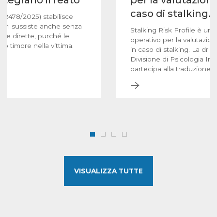
ntegrano il reato
per la valutazione
caso di stalking.
 2478/2025) stabilisce
utori sussiste anche senza
Stalking Risk Profile è un
che dirette, purché le
operativo per la valutazion
o timore nella vittima.
in caso di stalking. La dr.
Divisione di Psicologia In
partecipa alla traduzione i
VISUALIZZA TUTTE