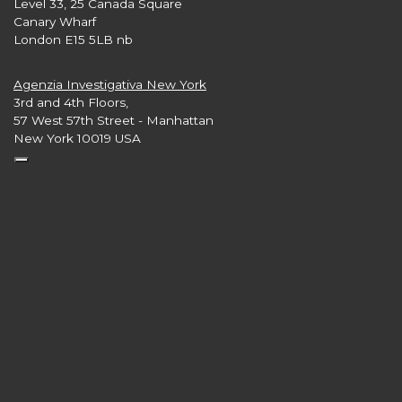
Level 33, 25 Canada Square
Canary Wharf
London E15 5LB nb
Agenzia Investigativa New York
3rd and 4th Floors,
57 West 57th Street - Manhattan
New York 10019 USA
Seguici su:
numero verde 800.750.751
da lunedì a sabato dalle 09:00 alle 20:00
servizio gratuito da telefono fisso e mobile da Italia