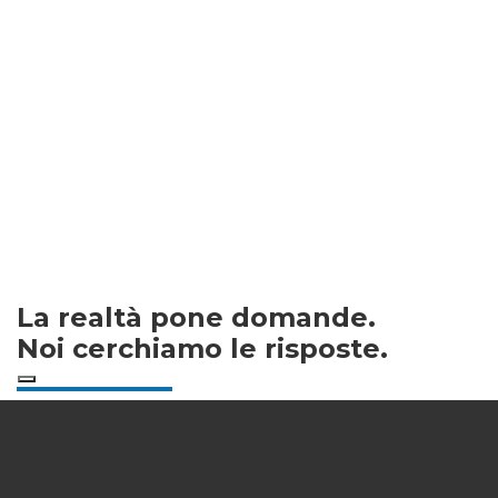
La realtà pone domande.
Noi cerchiamo le risposte.
Un sito non basta a risolvere ogni dubbio e
soprattutto a far fronte a tutte le
necessità. Utilizza il form qui a lato o la