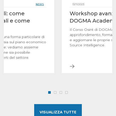
NEWS
13/11/2023
ali: come
Workshop avanza
gnali e come
DOGMA Academ
Il Corso Osint di DOGMA A
approfondimento, formazio
o una forma particolare di
e aggiornare le proprie sk
ire sia sul piano economico
Source Intelligence.
ittime: vediamo assieme
come sia possibile
sperti del settore.
VISUALIZZA TUTTE