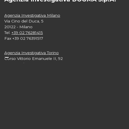
Agenzia Investigativa Milano
Via Cino del Duca, 5
20122 - Milano
Tel.
+39 02 76281415
Fax +39 02 76391517
Agenzia Investigativa Torino
Corso Vittorio Emanuele II, 92
10121 - Torino
Tel.
+39 011 5617504
Fax +39 011 531117
Agenzia Investigativa Roma
Via G. Gioacchino Belli, 39
00193 - Roma
Tel.
+39 06 89871789
Agenzia Investigativa Londra
Level 33, 25 Canada Square