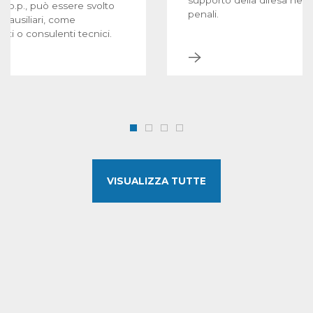
supporto della difesa nell
s c.p.p., può essere svolto
penali.
oi ausiliari, come
zati o consulenti tecnici.
VISUALIZZA TUTTE