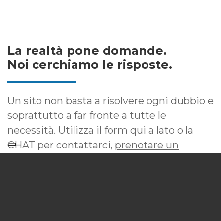
La realtà pone domande.
Noi cerchiamo le risposte.
Un sito non basta a risolvere ogni dubbio e
soprattutto a far fronte a tutte le
necessità. Utilizza il form qui a lato o la
CHAT per contattarci,
prenotare un
appuntamento
e chiederci informazioni.
Colloquio preliminare GRATUITO
Massima RISERVATEZZA
Risposta RAPIDA