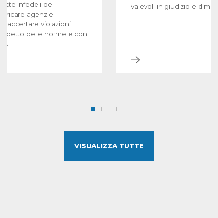
otte infedeli del
valevoli in giudizio e dimostr
ncaricare agenzie
er accertare violazioni
l rispetto delle norme e con
ti.
VISUALIZZA TUTTE