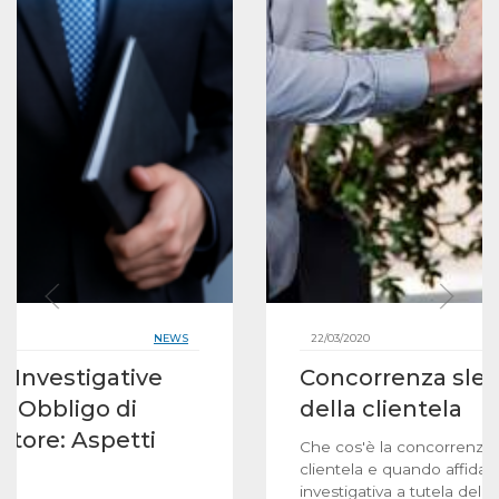
NEWS
22/03/2020
 Investigative
Concorrenza slea
ll’Obbligo di
della clientela
atore: Aspetti
Che cos'è la concorrenza 
clientela e quando affidar
investigativa a tutela dell