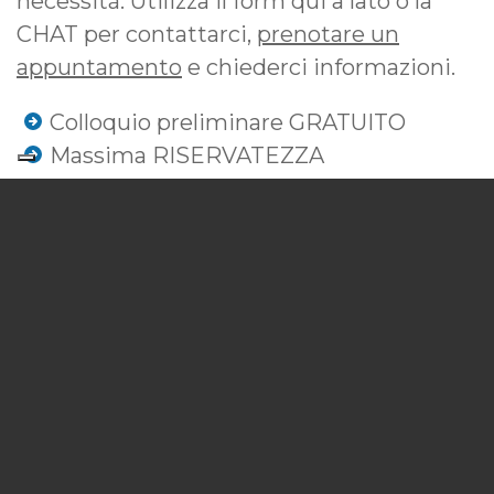
necessità. Utilizza il form qui a lato o la
CHAT per contattarci,
prenotare un
appuntamento
e chiederci informazioni.
Colloquio preliminare GRATUITO
Massima RISERVATEZZA
Risposta RAPIDA
PRENOTA UN APPUNTAMENTO
INVIA UN MESSAGGIO