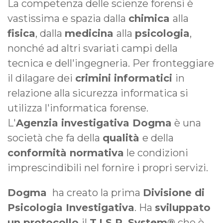
La competenza delle scienze forensi è
vastissima e spazia dalla
chimica
alla
fisica
, dalla
medicina
alla
psicologia
,
nonché ad altri svariati campi della
tecnica e dell'ingegneria. Per fronteggiare
il dilagare dei
crimini informatici
in
relazione alla sicurezza informatica si
utilizza l'informatica forense.
L'
Agenzia investigativa Dogma
è una
società che fa della
qualità
e della
conformità normativa
le condizioni
imprescindibili nel fornire i propri servizi.
Dogma
ha creato la prima
Divisione di
Psicologia Investigativa
. Ha
sviluppato
un protocollo
il
T.I.S.P. System®
che è