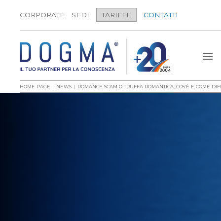
CORPORATE
SEDI
TARIFFE
CONTATTI
HOME PAGE
NEWS
ROMANCE SCAM O TRUFFA ROMANTICA, COS’È E COME DI