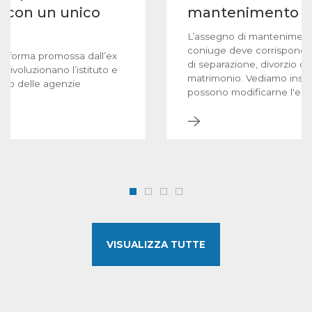
ci con un unico
mantenimento al
L’assegno di mantenimen
coniuge deve corrisponder
a riforma promossa dall’ex
di separazione, divorzio o n
 rivoluzionano l’istituto e
matrimonio. Vediamo insie
sivo delle agenzie
possono modificarne l'ent
cessazione.
VISUALIZZA TUTTE