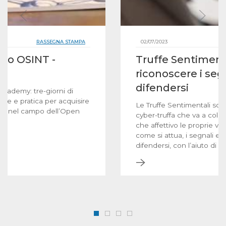
RASSEGNA STAMPA
02/07/2023
to OSINT -
Truffe Sentiment
y
riconoscere i se
difendersi
cademy: tre-giorni di
ne e pratica per acquisire
Le Truffe Sentimentali son
ills nel campo dell’Open
cyber-truffa che va a colp
che affettivo le proprie v
come si attua, i segnali e 
difendersi, con l’aiuto di e