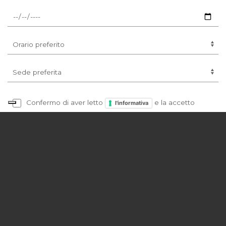
Confermo di aver letto
e la accetto
l'informativa
Tutti i campi sono obbligatori
INVIA RICHIESTA