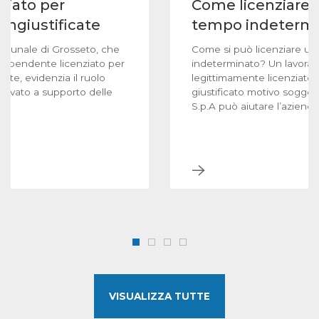
ziato per
Come licenziare 
 ingiustificate
tempo indeterm
ribunale di Grosseto, che
Come si può licenziare u
n dipendente licenziato per
indeterminato? Un lavorat
cate, evidenzia il ruolo
legittimamente licenziato 
 privato a supporto delle
giustificato motivo sogge
S.p.A può aiutare l’azienda,
norme, nella raccolta di ele
giustificare il licenziament
VISUALIZZA TUTTE