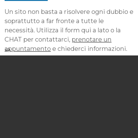
Un sito non basta a risolvere ogni dubbio e
soprattutto a far fronte a tutte le
necessità. Utilizza il form qui a lato o la
CHAT per contattarci,
prenotare un
appuntamento
e chiederci informazioni.
Colloquio preliminare GRATUITO
Massima RISERVATEZZA
Risposta RAPIDA
PRENOTA UN APPUNTAMENTO
INVIA UN MESSAGGIO