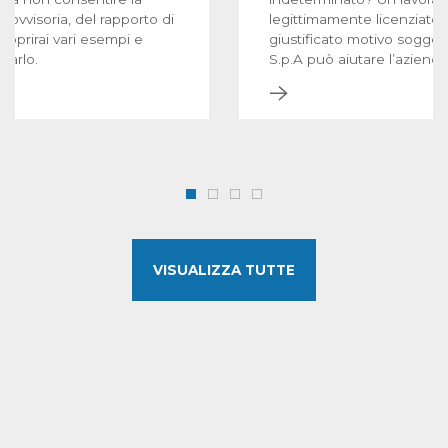
vvisoria, del rapporto di
legittimamente licenziato 
scoprirai vari esempi e
giustificato motivo sogge
carlo.
S.p.A può aiutare l’azienda,
norme, nella raccolta di ele
giustificare il licenziament
VISUALIZZA TUTTE