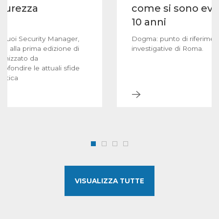
icurezza
come si sono evol
10 anni
 suoi Security Manager,
Dogma: punto di riferiment
e alla prima edizione di
investigative di Roma.
anizzato da
rofondire le attuali sfide
netica
VISUALIZZA TUTTE