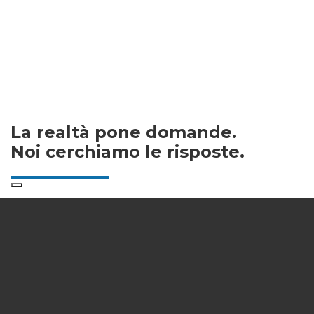
La realtà pone domande.
Noi cerchiamo le risposte.
Un sito non basta a risolvere ogni dubbio e
soprattutto a far fronte a tutte le
necessità. Utilizza il form qui a lato o la
CHAT per contattarci,
prenotare un
appuntamento
e chiederci informazioni.