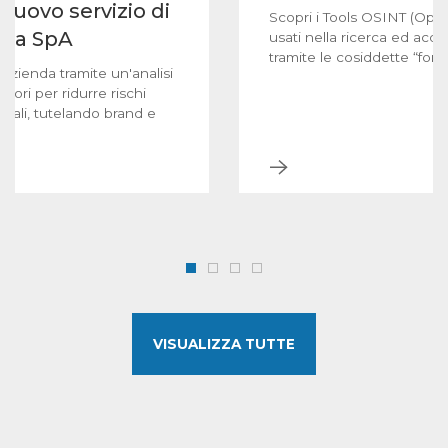
l nuovo servizio di
Scopri i Tools OSINT (Ope
gma SpA
usati nella ricerca ed acqu
tramite le cosiddette “font
un'azienda tramite un'analisi
itori per ridurre rischi
ionali, tutelando brand e
VISUALIZZA TUTTE