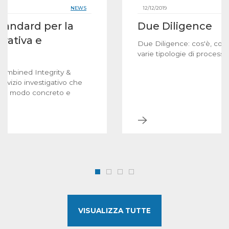
NEWS
12/12/2019
tandard per la
Due Diligence
rativa e
Due Diligence: cos'è, come 
varie tipologie di processo
ombined Integrity &
ervizio investigativo che
si in modo concreto e
VISUALIZZA TUTTE