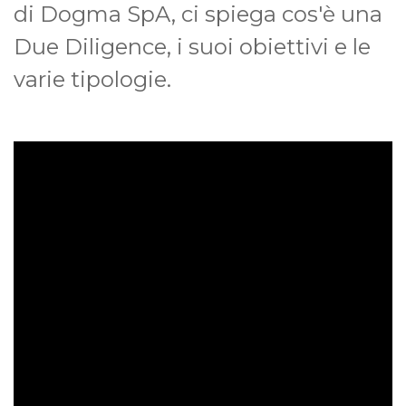
di Dogma SpA, ci spiega cos'è una
Due Diligence, i suoi obiettivi e le
varie tipologie.